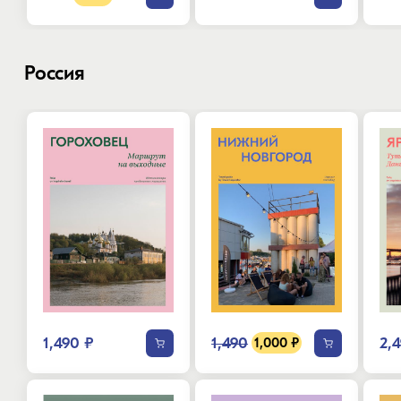
Россия
1,490
1,490 ₽
2,
1,000 ₽