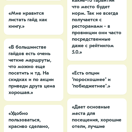
какие-то гарантии
что место будет
«Мне нравится
норм. Так не всегда
листать гайд как
получается с
книгу.»
ресторанами - в
провинции они часто
посредственные
даже с рейтингом
«В большинстве
5.0.»
гайдов есть очень
четкие маршруты,
что можно еще
посетить и тд. На
«Есть опции
скидках и по акции
"пороскошнее" и
приведи друга цена
"побюджетнее".»
хорошая.»
«Дает основные
«Удобно
места для
пользоваться,
посещения, хорошие
красиво сделано,
отели, лучшие